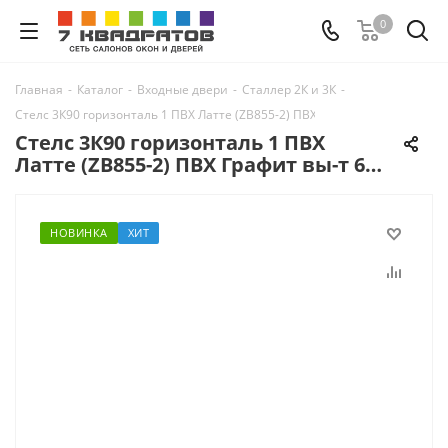
0
Главная
-
Каталог
-
Входные двери
-
Сталлер 2К и 3К
-
Стелс 3К90 горизонталь 1 ПВХ Латте (ZB855-2) ПВХ Графит вы-т 60 верх в
Стелс 3К90 горизонталь 1 ПВХ
Латте (ZB855-2) ПВХ Графит вы-т 60
верх вы-т 60 слева вы-т 60 справа
ни
НОВИНКА
ХИТ