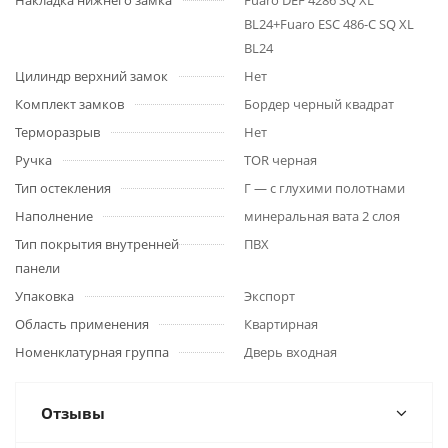
Накладка нижнего замка
Fuaro DEF 4286 SQ XL
BL24+Fuaro ESC 486-C SQ XL
BL24
Цилиндр верхний замок
Нет
Комплект замков
Бордер черный квадрат
Терморазрыв
Нет
Ручка
TOR черная
Тип остекления
Г — с глухими полотнами
Наполнение
минеральная вата 2 слоя
Тип покрытия внутренней
ПВХ
панели
Упаковка
Экспорт
Область применения
Квартирная
Номенклатурная группа
Дверь входная
Отзывы