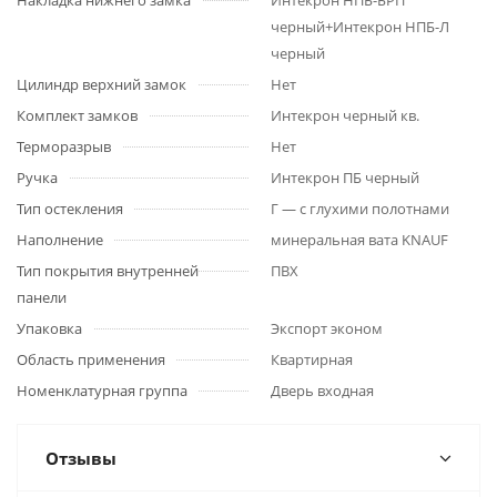
Накладка нижнего замка
Интекрон НПБ-БРП
черный+Интекрон НПБ-Л
черный
Цилиндр верхний замок
Нет
Комплект замков
Интекрон черный кв.
Терморазрыв
Нет
Ручка
Интекрон ПБ черный
Тип остекления
Г — с глухими полотнами
Наполнение
минеральная вата KNAUF
Тип покрытия внутренней
ПВХ
панели
Упаковка
Экспорт эконом
Область применения
Квартирная
Номенклатурная группа
Дверь входная
Отзывы