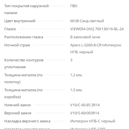
Тип покрытия наружной
ПВХ
панели
Цвет внутренний
MI38 Санд светлый
Глазок
VIEWER4 DVQ 70X130/16-BL-24
Расположение глазка
В замковой зоне
Ночной страж
Apecs L-0260-8-CR+Интекрон
НПБ черный
Количество контуров
3
уплотнения
Толщина металла (по
1,2 мм.
полотну)
Толщина металла (по
1,5 мм.
коробке)
Нижний замок
V10/C-60.85.3R14
Верхний замок
V10/S-60/003R14
Накладка верхнего замка
Интекрон НПБ-С черный