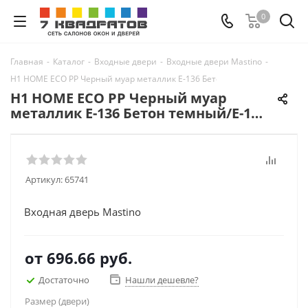
0
Главная
-
Каталог
-
Входные двери
-
Входные двери Mastino
-
H1 HOME ECO PP Черный муар металлик Е-136 Бетон темный/Е-136 Бьян
H1 HOME ECO PP Черный муар
металлик Е-136 Бетон темный/Е-136
Бьянко ларче
Артикул:
65741
Входная дверь Mastino
от
696.66 руб.
Достаточно
Нашли дешевле?
Размер (двери)