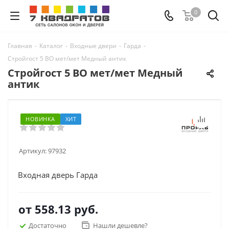
0
Главная
-
Каталог
-
Входные двери
-
Гарда
-
Стройгост 5 ВО мет/мет Медный антик
Стройгост 5 ВО мет/мет Медный
антик
НОВИНКА
ХИТ
Артикул:
97932
Входная дверь Гарда
от
558.13 руб.
Достаточно
Нашли дешевле?