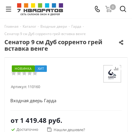
0
Главная
-
Каталог
-
Входные двери
-
Гарда
-
Сенатор 9 см Дуб сорренто грей вставка венге
Сенатор 9 см Дуб сорренто грей
вставка венге
НОВИНКА
ХИТ
Артикул:
110160
Входная дверь Гарда
от
1 419.48 руб.
Достаточно
Нашли дешевле?