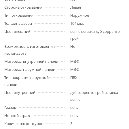
Сторона открывания
Левая
Тип открывания
Наружное
Толщина двери
104 мм.
Цвет внешний
венге вставка дуб сорренто
грей
Возможность изготовления
Нет
нестандарта
Материал внутренней панели
МДФ
Материал наружной панели
МДФ
Тип покрытия наружной
ПВХ
панели
Цвет внутренний
дуб сорренто грей вставка
венге
Глазок
есть
Ночной страж
есть
Количество контуров
3