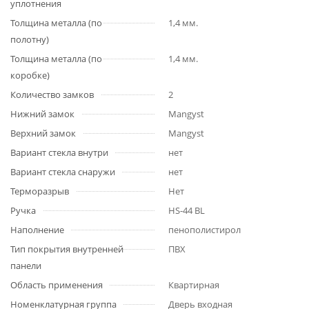
уплотнения
Толщина металла (по
1,4 мм.
полотну)
Толщина металла (по
1,4 мм.
коробке)
Количество замков
2
Нижний замок
Mangyst
Верхний замок
Mangyst
Вариант стекла внутри
нет
Вариант стекла снаружи
нет
Терморазрыв
Нет
Ручка
HS-44 BL
Наполнение
пенополистирол
Тип покрытия внутренней
ПВХ
панели
Область применения
Квартирная
Номенклатурная группа
Дверь входная