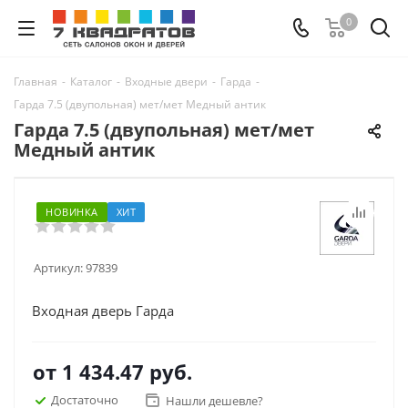
0
Главная
-
Каталог
-
Входные двери
-
Гарда
-
Гарда 7.5 (двупольная) мет/мет Медный антик
Гарда 7.5 (двупольная) мет/мет
Медный антик
НОВИНКА
ХИТ
Артикул:
97839
Входная дверь Гарда
от
1 434.47 руб.
Достаточно
Нашли дешевле?