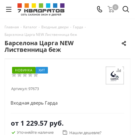
0
Главная
-
Каталог
-
Входные двери
-
Гарда
-
Барселона Царга NEW Лиственница беж
Барселона Царга NEW
Лиственница беж
НОВИНКА
ХИТ
Артикул:
97673
Входная дверь Гарда
от
1 229.57 руб.
Уточняйте наличие
Нашли дешевле?