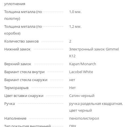
уплотнения
Толщина металла (по
1,0 мм.
полотну)
Толщина металла (по
1,2 мм.
коробке)
Количество замков
2
Нижний замок
Электронный замок Gimmel
K12
Верхний замок
Карат/Monarch
Вариант стекла внутри
Lacobel White
Вариант стекла снаружи
нет
Терморазрыв
Нет
Цвет вставки снаружи
Сатин черный
Ручка
ручка раздельная квадратная,
цвет черный
Наполнение
пенополистирол
Тип покрытия внутренней
ПВХ