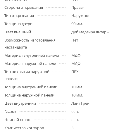
Сторона открывания
Правая
Тип открывания
Наружное
Толщина двери
90 мм.
Цвет внешний
Дуб мадейра янтарь
Возможность изготовления
Нет
нестандарта
Материал внутренней панели
МДФ
Материал наружной панели
МДФ
Тип покрытия наружной
ПВХ
панели
Толщина внутренней панели
10 мм.
Толщина наружной панели
10 мм.
Цвет внутренний
Лайт Грей
Глазок
есть
Ночной страж
есть
Количество контуров
3