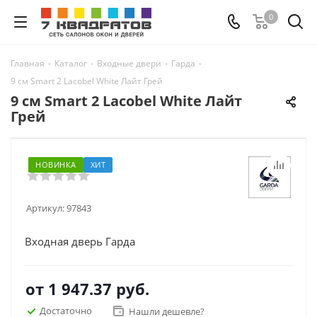
0
Главная
-
Каталог
-
Входные двери
-
Гарда
-
9 см Smart 2 Lacobel White Лайт Грей
9 см Smart 2 Lacobel White Лайт
Грей
НОВИНКА
ХИТ
Артикул:
97843
Входная дверь Гарда
от
1 947.37 руб.
Достаточно
Нашли дешевле?