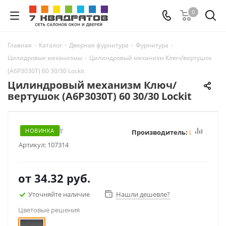
0
Главная
-
Каталог
-
Дверная фурнитура
-
Фурнитура
-
Цилидровые механизмы
-
Цилиндровый механизм Ключ/вертушок
(А6Р3030Т) 60 30/30 Lockit
Цилиндровый механизм Ключ/
вертушок (А6Р3030Т) 60 30/30 Lockit
НОВИНКА
Производитель:
Lockit
Артикул:
107314
от
34.32 руб.
Уточняйте наличие
Нашли дешевле?
Цветовые решения