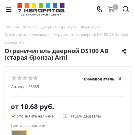
0
Главная
-
Каталог
-
Дверная фурнитура
-
Фурнитура
-
Ограничители для двери
-
Ограничитель дверной DS100 AB (старая
бронза) Arni
Ограничитель дверной DS100 AB
(старая бронза) Arni
Производитель:
Arni
Артикул:
93685
от
10.68 руб.
Уточняйте наличие
Нашли дешевле?
Цветовые решения