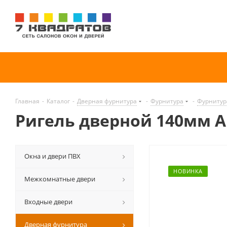
Главная
-
Каталог
-
Дверная фурнитура
-
Фурнитура
-
Фурнитур
Ригель дверной 140мм A
Окна и двери ПВХ
НОВИНКА
Межкомнатные двери
Входные двери
Дверная фурнитура