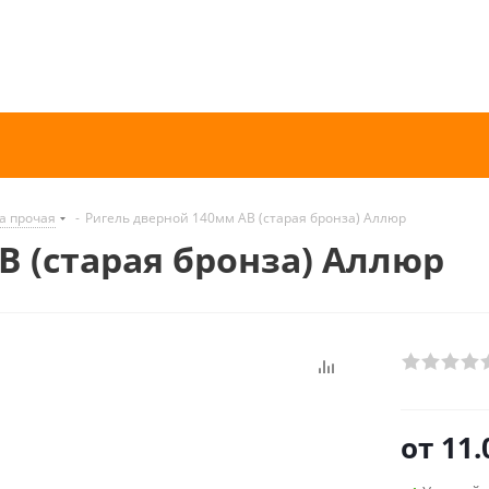
а прочая
-
Ригель дверной 140мм AB (старая бронза) Аллюр
B (старая бронза) Аллюр
от
11.