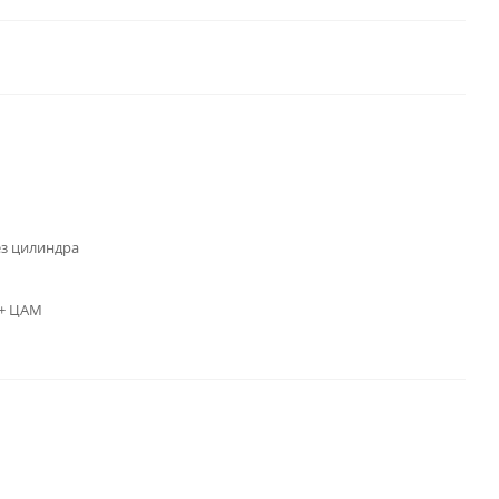
ез цилиндра
+ ЦАМ