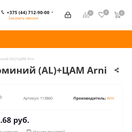
+375 (44) 712-90-00
0
0
0
0
Заказать звонок
иний (AL)+ЦАМ Arni
юминий (AL)+ЦАМ Arni
Артикул:
113860
Производитель:
Arni
.68 руб.
е наличие
Нашли дешевле?