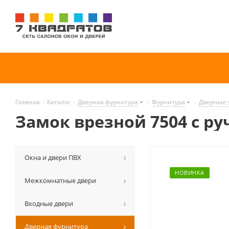
Главная
-
Каталог
-
Дверная фурнитура
-
Фурнитура
-
Дверные 
Замок врезной 7504 с р
Окна и двери ПВХ
НОВИНКА
Межкомнатные двери
Входные двери
Дверная фурнитура