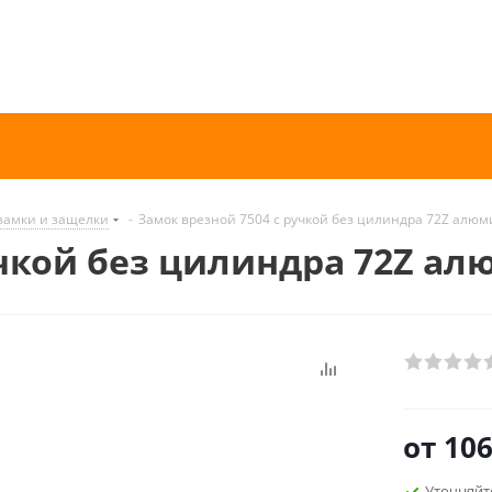
замки и защелки
-
Замок врезной 7504 с ручкой без цилиндра 72Z алюм
учкой без цилиндра 72Z ал
от
106
Уточняйт