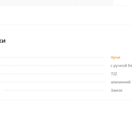
ки
Арни
с ручкой б
72Z
алюминий 
Замок