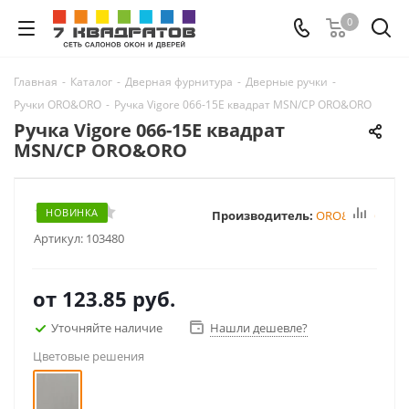
0
Главная
-
Каталог
-
Дверная фурнитура
-
Дверные ручки
-
Ручки ORO&ORO
-
Ручка Vigore 066-15E квадрат MSN/CP ORO&ORO
Ручка Vigore 066-15E квадрат
MSN/CP ORO&ORO
НОВИНКА
Производитель:
ORO&ORO
Артикул:
103480
от
123.85 руб.
Уточняйте наличие
Нашли дешевле?
Цветовые решения