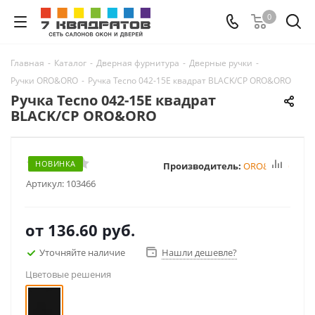
0
Главная
-
Каталог
-
Дверная фурнитура
-
Дверные ручки
-
Ручки ORO&ORO
-
Ручка Tecno 042-15E квадрат BLACK/CP ORO&ORO
Ручка Tecno 042-15E квадрат
BLACK/CP ORO&ORO
НОВИНКА
Производитель:
ORO&ORO
Артикул:
103466
от
136.60 руб.
Уточняйте наличие
Нашли дешевле?
Цветовые решения