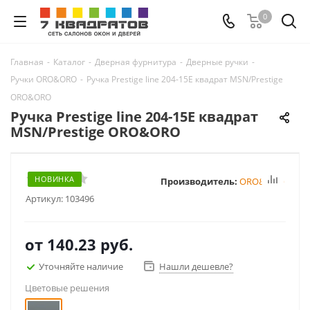
0
Главная
-
Каталог
-
Дверная фурнитура
-
Дверные ручки
-
Ручки ORO&ORO
-
Ручка Prestige line 204-15E квадрат MSN/Prestige
ORO&ORO
Ручка Prestige line 204-15E квадрат
MSN/Prestige ORO&ORO
НОВИНКА
Производитель:
ORO&ORO
Артикул:
103496
от
140.23 руб.
Уточняйте наличие
Нашли дешевле?
Цветовые решения