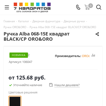
0
Главная
-
Каталог
-
Дверная фурнитура
-
Дверные ручки
-
Ручки ORO&ORO
-
Ручка Alba 068-15E квадрат BLACK/CP ORO&ORO
Ручка Alba 068-15E квадрат
BLACK/CP ORO&ORO
НОВИНКА
Производитель:
ORO&ORO
Артикул:
106047
от
125.68 руб.
Уточняйте наличие
Нашли дешевле?
Цветовые решения