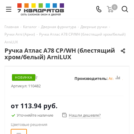
0
Главная
-
Каталог
-
Дверная фурнитура
-
Дверные ручки
-
Ручки Arni (Арни)
-
Ручка Атлас A78 CP/WH (блестящий хром/белый)
ArniLUX
Ручка Атлас A78 CP/WH (блестящий
хром/белый) ArniLUX
НОВИНКА
Производитель:
ArniLUX
Артикул:
110482
от
113.94 руб.
Уточняйте наличие
Нашли дешевле?
Цветовые решения